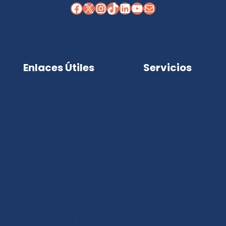
Facebook
X
Instagram
TikTok
LinkedIn
YouTube
Correo electrónico
Enlaces Útiles
Servicios
Inicio
Sonrisa de
Hollywood
Sobre Nosotros
Tratamientos
Contacto
Dentales
FAQ
Trasplante capilar
Galería dental
Los mejores hoteles
Galería de
céntricos en
trasplantes de
Estambul
cabello
Die neuesten Autos
Política de