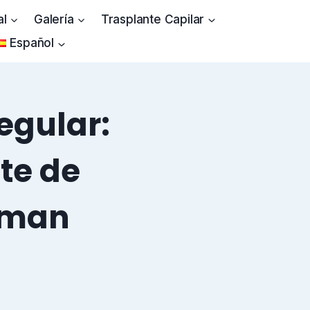
al
Galería
Trasplante Capilar
Español
egular:
te de
rman