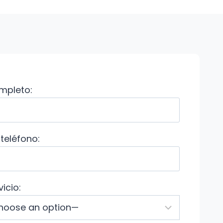
mpleto:
teléfono:
icio: