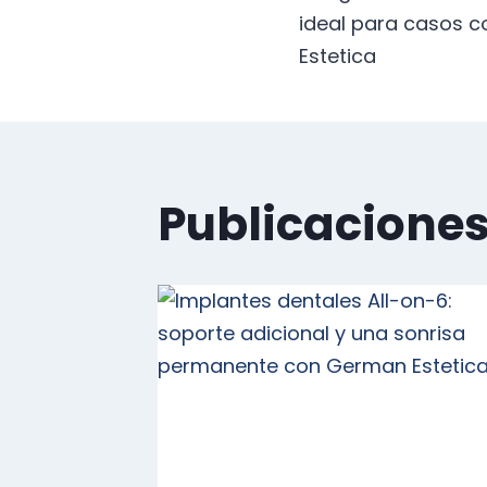
de
ideal para casos 
Estetica
entrad
Publicaciones