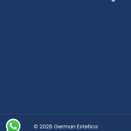
Startseite
Hollywood-Lächeln
Über uns
Zahnaufhellung
Kontakt
Haartransplantation
in der Türkei
FAQ
Moderner
Haartransplantation
Hotelservice
Galerie
Neueste Autos und
Dentalgalerie
komfortable
Datenschutzerklärung
Transfers
Übersetzungsdienste
© 2026 German Estetica