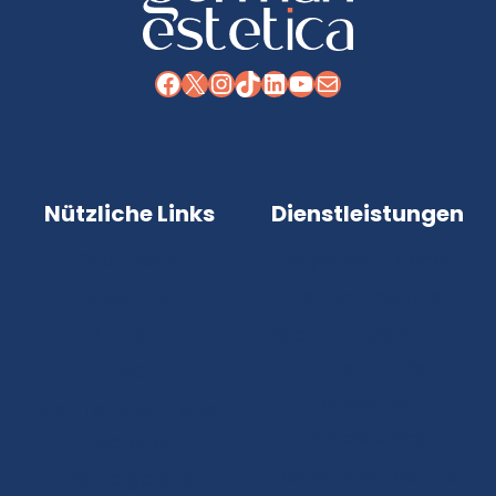
Facebook
X
Instagram
TikTok
LinkedIn
YouTube
E-Mail
Nützliche Links
Dienstleistungen
Startseite
Hollywood-Lächeln
Über uns
Zahnaufhellung
Kontakt
Haartransplantation
in der Türkei
FAQ
Moderner
Haartransplantation
Hotelservice
Galerie
Neueste Autos und
Dentalgalerie