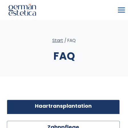
Zum
Inhalt
springen
Start
/
FAQ
FAQ
Haartransplantation
Zahnpflege