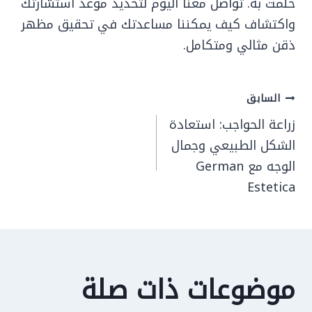
حلمت به. تواصل معنا اليوم لتحديد موعد استشارتك
واكتشاف كيف يمكننا مساعدتك في تحقيق مظهر
ذقن مثالي ومتكامل.
تصفّح
السابق
المقالات
زراعة الحواجب: استعادة
الشكل الطبيعي وجمال
الوجه مع German
Estetica
موضوعات ذات صلة