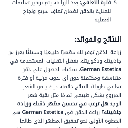
فترة التعافي:
بعد الزراعة، يتم توفير تعليمات
للعناية بالذقن لضمان تعافٍ سريع ونجاح
العملية.
النتائج والفوائد:
زراعة الذقن توفر لك مظهرًا طبيعيًا وممتلئًا يعزز من
جاذبيتك وذكوريتك. بفضل التقنيات المستخدمة في
German Estetica
، يمكنك الحصول على ذقن
متناسقة ومكتملة دون أي ندوب مرئية أو فترة
تعافي طويلة. النتائج دائمة، حيث ينمو الشعر
المزروع بشكل طبيعي تمامًا مثل بقية شعر
الوجه.
هل ترغب في تحسين مظهر ذقنك وزيادة
جاذبيتك؟
زراعة الذقن في
German Estetica
هي
الخطوة الأولى نحو تحقيق المظهر الذي طالما