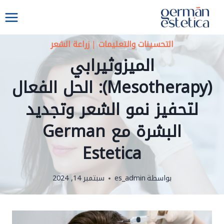
لتجاوز
لى
لمحتوى
التحسينات والتعليمات
|
زراعة الشعر
الميزوثيرابي
(Mesotherapy): الحل الفعال
لتحفيز نمو الشعر وتجديد
البشرة مع German
Estetica
بواسطة
es_admin
سبتمبر 14, 2024