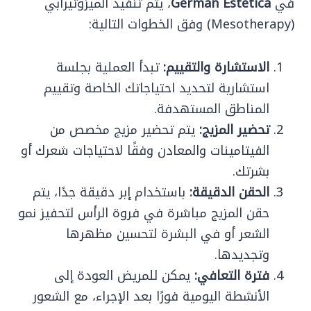
في
German Estetica
، يتم تنفيذ الميزوثيرابي
(Mesotherapy) وفق الخطوات التالية:
الاستشارة والتقييم:
تبدأ العملية بجلسة
استشارية لتحديد احتياجاتك الخاصة وتقييم
المناطق المستهدفة.
تحضير المزيج:
يتم تحضير مزيج مخصص من
الفيتامينات والمعادن وفقًا لاحتياجات شعرك أو
بشرتك.
الحقن الدقيقة:
باستخدام إبر دقيقة جدًا، يتم
حقن المزيج مباشرة في فروة الرأس لتحفيز نمو
الشعر أو في البشرة لتحسين مظهرها
وتجديدها.
فترة التعافي:
يمكن للمريض العودة إلى
الأنشطة اليومية فورًا بعد الإجراء، مع الشعور