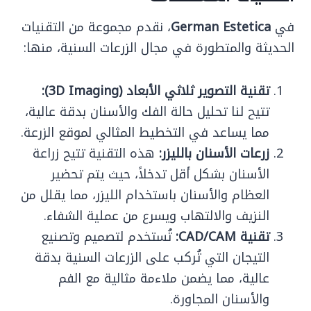
في
German Estetica
، نقدم مجموعة من التقنيات
الحديثة والمتطورة في مجال الزرعات السنية، منها:
تقنية التصوير ثلاثي الأبعاد (3D Imaging):
تتيح لنا تحليل حالة الفك والأسنان بدقة عالية،
مما يساعد في التخطيط المثالي لموقع الزرعة.
زرعات الأسنان بالليزر:
هذه التقنية تتيح زراعة
الأسنان بشكل أقل تدخلاً، حيث يتم تحضير
العظام والأسنان باستخدام الليزر، مما يقلل من
النزيف والالتهاب ويسرع من عملية الشفاء.
تقنية CAD/CAM:
تُستخدم لتصميم وتصنيع
التيجان التي تُركب على الزرعات السنية بدقة
عالية، مما يضمن ملاءمة مثالية مع الفم
والأسنان المجاورة.