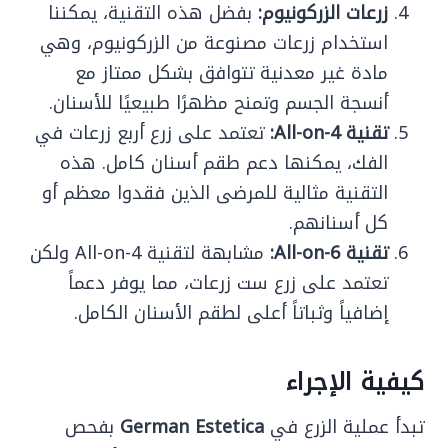
زرعات الزركونيوم:
بفضل هذه التقنية، يمكننا
استخدام زرعات مصنوعة من الزركونيوم، وهي
مادة غير معدنية تتوافق بشكل ممتاز مع
أنسجة الجسم وتمنح مظهرًا طبيعيًا للأسنان.
تقنية All-on-4:
تعتمد على زرع أربع زرعات في
الفك، يمكنها دعم طقم أسنان كامل. هذه
التقنية مثالية للمرضى الذين فقدوا معظم أو
كل أسنانهم.
تقنية All-on-6:
مشابهة لتقنية All-on-4 ولكن
تعتمد على زرع ست زرعات، مما يوفر دعماً
إضافياً وثباتاً أعلى لطقم الأسنان الكامل.
كيفية الإجراء
تبدأ عملية الزرع في
German Estetica
بفحص