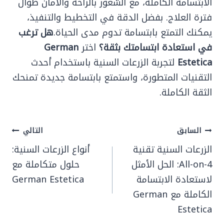
الابتسامة الكاملة، مع الشعور بالراحة والأمان طوال
فترة العلاج. بفضل الدقة في التخطيط والتنفيذ،
يمكنك التمتع بابتسامة تدوم مدى الحياة.
هل ترغب
في استعادة ابتسامتك بثقة؟
اختر
German
Estetica
لتجربة الزرعات السنية باستخدام أحدث
التقنيات المتطورة، واستمتع بابتسامة جديدة تمنحك
الثقة الكاملة.
تصفّح
السابق
التالي
المقالات
الزرعات السنية تقنية
أنواع الزرعات السنية:
All-on-4: الحل الأمثل
حلول متكاملة مع
لاستعادة الابتسامة
German Estetica
الكاملة مع German
Estetica