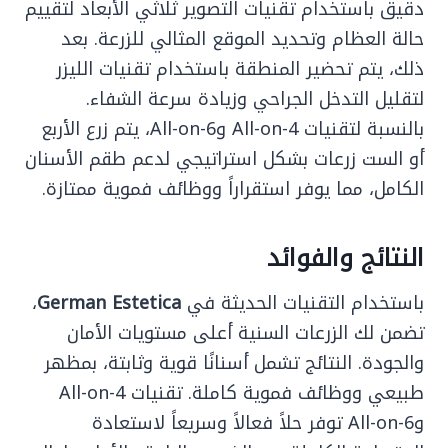
دقيق باستخدام تقنيات التصوير ثلاثي الأبعاد لتقييم
حالة العظام وتحديد الموقع المثالي للزرعة. بعد
ذلك، يتم تحضير المنطقة باستخدام تقنيات الليزر
لتقليل التدخل الجراحي وزيادة سرعة الشفاء.
بالنسبة لتقنيات All-on-4 وAll-on-6، يتم زرع الأربع
أو الست زرعات بشكل استراتيجي لدعم طقم الأسنان
الكامل، مما يوفر استقراراً ووظائف فموية ممتازة.
النتائج والفوائد
باستخدام التقنيات الحديثة في
German Estetica
،
تضمن لك الزرعات السنية أعلى مستويات الأمان
والجودة. النتائج تشمل أسنانًا قوية وثابتة، بمظهر
طبيعي ووظائف فموية كاملة. تقنيات All-on-4
وAll-on-6 توفر حلاً فعالاً وسريعاً لاستعادة